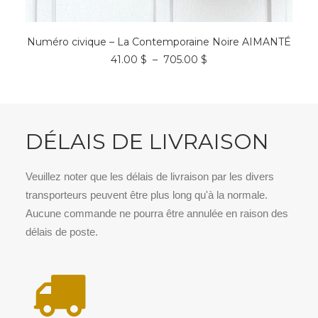
Ce
CHOIX DES OPTIONS
produit
Numéro civique – La Contemporaine Noire AIMANTÉ
a
Plage
41.00
$
–
705.00
$
plusieurs
de
variations.
prix :
Les
41.00 $
options
à
peuvent
705.00 $
être
DÉLAIS DE LIVRAISON
choisies
sur
la
page
Veuillez noter que les délais de livraison par les divers
du
transporteurs peuvent être plus long qu'à la normale.
produit
Aucune commande ne pourra être annulée en raison des
délais de poste.