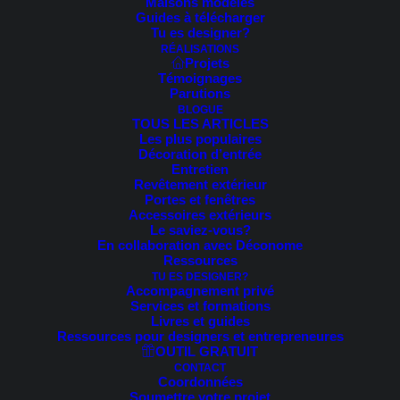
Maisons modèles
Trié
Guides à télécharger
2 résultats affichés
du
Tu es designer?
plus
RÉALISATIONS
récent
Projets
au
Témoignages
plus
Parutions
ancien
BLOGUE
TOUS LES ARTICLES
Les plus populaires
Décoration d’entrée
Entretien
Revêtement extérieur
Portes et fenêtres
Accessoires extérieurs
Le saviez-vous?
En collaboration avec Déconome
Ressources
TU ES DESIGNER?
Accompagnement privé
Services et formations
Livres et guides
Ressources pour designers et entrepreneures
OUTIL GRATUIT
CONTACT
Coordonnées
Soumettre votre projet