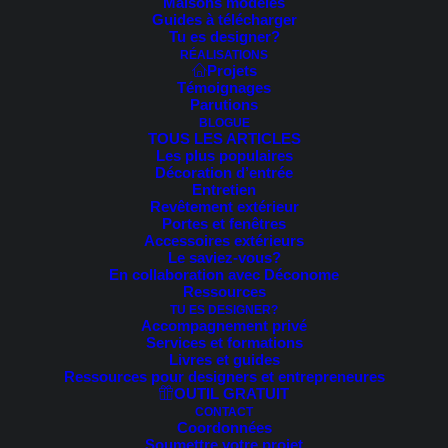
Maisons modèles
Guides à télécharger
Tu es designer?
RÉALISATIONS
Projets
QUELQUES-UNES DES
Témoignages
Parutions
QUESTIONS LES PLUS
BLOGUE
TOUS LES ARTICLES
FRÉQUENTES
Les plus populaires
Décoration d’entrée
Entretien
Revêtement extérieur
Portes et fenêtres
Accessoires extérieurs
Le saviez-vous?
En collaboration avec Déconome
POURQUOI COLLABORER AVEC SARAH-EVE COSSETTE
Ressources
DESIGNER EXTÉRIEUR?
TU ES DESIGNER?
Accompagnement privé
Services et formations
Livres et guides
J’ai travaillé durant 2 ans et demi dans une entreprise de
Ressources pour designers et entrepreneures
revêtement extérieur. Donc, je connais très bien les
OUTIL GRATUIT
revêtements extérieurs résidentiels et j’utilise des
CONTACT
Coordonnées
matériaux qui existent vraiment sur les dessins 3D. En
Soumettre votre projet