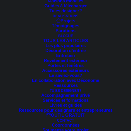
Maisons modèles
Guides à télécharger
Tu es designer?
RÉALISATIONS
Projets
Témoignages
Parutions
Cette imprint a été mise à jour pour la dernière fois le 18
BLOGUE
janvier 2024.
TOUS LES ARTICLES
Les plus populaires
Le propriétaire de ce site web est :
Décoration d’entrée
Entretien
Sarah-Eve Cossette
Revêtement extérieur
Québec
Portes et fenêtres
Accessoires extérieurs
Canada
Le saviez-vous?
E-mail :
info@
designexterieur.ca
En collaboration avec Déconome
Numéro de téléphone : (819) 818-2775
Ressources
TU ES DESIGNER?
Le(s) représentant(s) légal(aux) de Sarah-Eve
Accompagnement privé
Cossette :
Services et formations
Livres et guides
Sarah-Eve Cossette
Ressources pour designers et entrepreneures
OUTIL GRATUIT
1. Général
CONTACT
Coordonnées
Nous sommes disposés ou obligés de participer à des
Soumettre votre projet