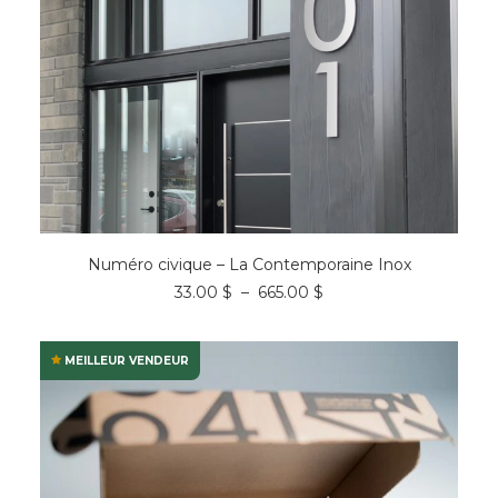
Ce
CHOIX DES OPTIONS
produit
Numéro civique – La Contemporaine Inox
a
Plage
33.00
$
–
665.00
$
plusieurs
de
variations.
prix :
Les
33.00 $
options
à
MEILLEUR VENDEUR
peuvent
665.00 $
être
choisies
sur
la
page
du