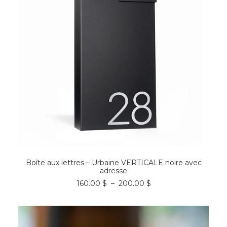
page
du
produit
Ce
CHOIX DES OPTIONS
produit
Boîte aux lettres – Urbaine VERTICALE noire avec
a
adresse
plusieurs
Plage
160.00
$
–
200.00
$
variations.
de
Les
prix :
options
160.00 $
peuvent
à
être
200.00 $