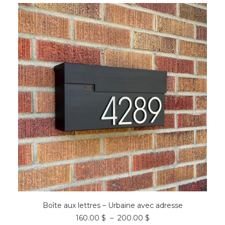
Les
5.00 $
options
à
peuvent
50.00 $
être
choisies
sur
la
page
du
produit
Ce
CHOIX DES OPTIONS
produit
Boîte aux lettres – Urbaine avec adresse
a
Plage
160.00
$
–
200.00
$
plusieurs