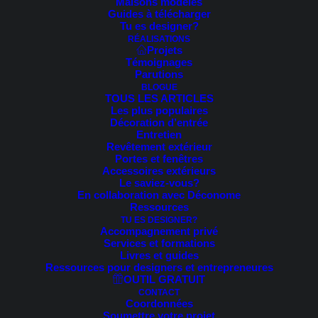
Maisons modèles
Guides à télécharger
sur mesure.***
Tu es designer?
RÉALISATIONS
Projets
Témoignages
Parutions
BLOGUE
TOUS LES ARTICLES
Les plus populaires
Tri du plus récent au plus ancien
Décoration d’entrée
Entretien
Tri par popularité
Revêtement extérieur
Tri par tarif croissant
Portes et fenêtres
Tri par tarif décroissant
Accessoires extérieurs
Le saviez-vous?
Trié
18 résultats affichés
En collaboration avec Déconome
du
Ressources
plus
récent
TU ES DESIGNER?
au
Accompagnement privé
plus
Services et formations
ancien
Livres et guides
Ressources pour designers et entrepreneures
OUTIL GRATUIT
CONTACT
Coordonnées
Soumettre votre projet