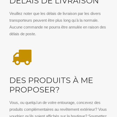
DÉLAIS DE LIVRAISON
sur
la
page
Veuillez noter que les délais de livraison par les divers
du
transporteurs peuvent être plus long qu'à la normale.
produit
Aucune commande ne pourra être annulée en raison des
délais de poste.
DES PRODUITS À ME
PROPOSER?
Vous, ou quelqu'un de votre entourage, concevez des
produits complémentaires au revêtement extérieur? Vous
voudriez qu'ils soient affichés sur la boutique? Soumettez