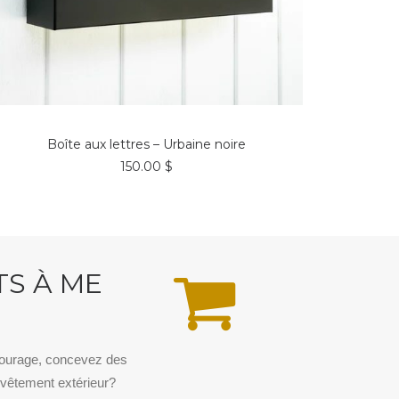
AJOUTER AU PANIER
Boîte aux lettres – Urbaine noire
150.00
$
TS À ME
tourage, concevez des
vêtement extérieur?