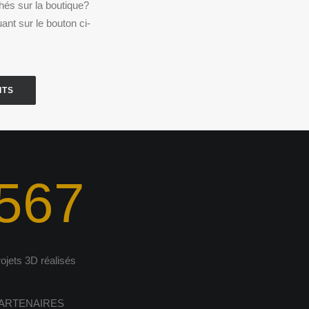
chés sur la boutique?
ant sur le bouton ci-
ITS
567
rojets 3D réalisés
ARTENAIRES