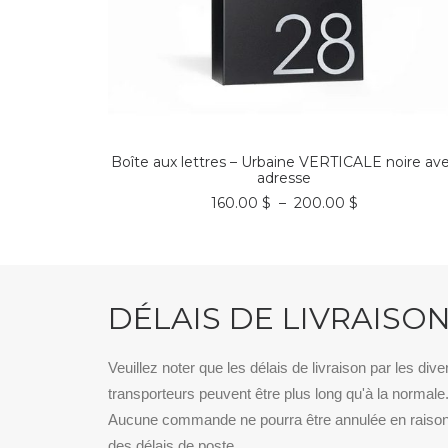
Ce
CHOIX DES OPTIONS
produit
a
Boîte aux lettres – Urbaine VERTICALE noire av
plusieurs
adresse
variations.
Plage
160.00
$
–
200.00
$
Les
de
options
prix :
peuvent
160.00 $
être
à
choisies
200.00 $
sur
DÉLAIS DE LIVRAISO
la
page
du
produit
Veuillez noter que les délais de livraison par les dive
transporteurs peuvent être plus long qu'à la normale
Aucune commande ne pourra être annulée en raiso
des délais de poste.