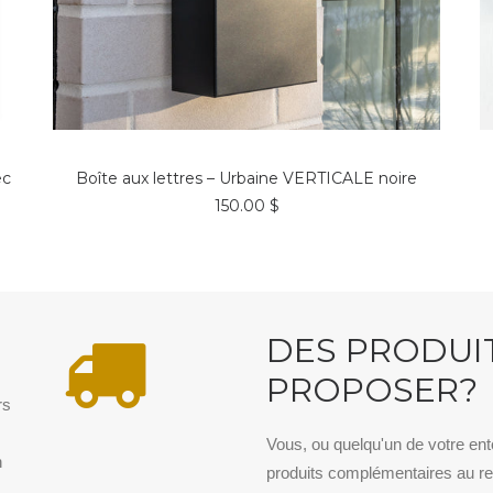
AJOUTER AU PANIER
ec
Boîte aux lettres – Urbaine VERTICALE noire
150.00
$
N
DES PRODUI
PROPOSER?
rs
.
Vous, ou quelqu'un de votre en
n
produits complémentaires au re