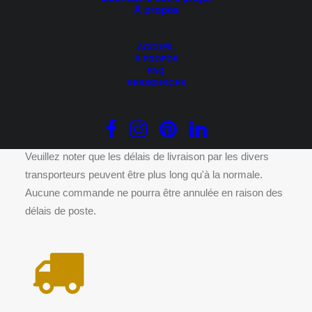
À propos
AJOUTER AU PANIER
Dessins 3D – Maison modèle type 1
Le
Le
49.95
$
29.95
$
ACCUEIL
prix
prix
À PROPOS
initial
actuel
FAQ
était :
est :
RESSOURCES
49.95 $.
29.95 $.
DÉLAIS DE LIVRAISON
Veuillez noter que les délais de livraison par les divers
transporteurs peuvent être plus long qu'à la normale.
Aucune commande ne pourra être annulée en raison des
délais de poste.