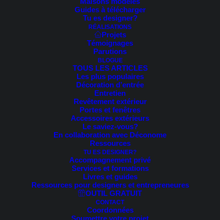
Maisons modèles
Guides à télécharger
Voici le seul résultat
Tu es designer?
RÉALISATIONS
Projets
Témoignages
PROMO !
Parutions
BLOGUE
TOUS LES ARTICLES
Les plus populaires
Décoration d’entrée
Entretien
Revêtement extérieur
Portes et fenêtres
Accessoires extérieurs
Le saviez-vous?
En collaboration avec Déconome
Ressources
TU ES DESIGNER?
Accompagnement privé
Services et formations
Livres et guides
Ressources pour designers et entrepreneures
OUTIL GRATUIT
CONTACT
Coordonnées
Soumettre votre projet