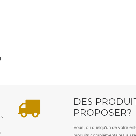
N
N
DES PRODUI
PROPOSER?
rs
.
Vous, ou quelqu'un de votre en
n
produits complémentaires au re