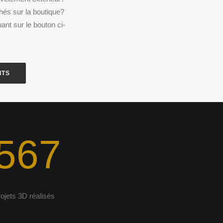
chés sur la boutique?
ant sur le bouton ci-
ITS
567
rojets 3D réalisés