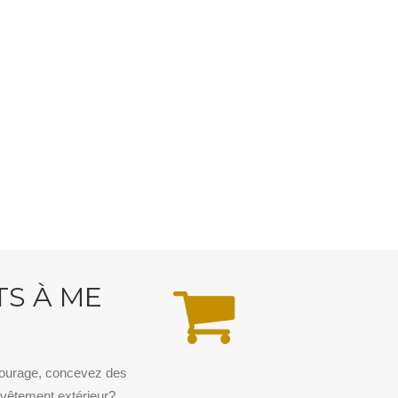
TS À ME
tourage, concevez des
vêtement extérieur?