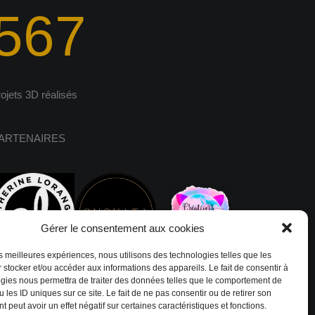
567
rojets 3D réalisés
ARTENAIRES
Gérer le consentement aux cookies
les meilleures expériences, nous utilisons des technologies telles que les
 stocker et/ou accéder aux informations des appareils. Le fait de consentir à
gies nous permettra de traiter des données telles que le comportement de
 les ID uniques sur ce site. Le fait de ne pas consentir ou de retirer son
 peut avoir un effet négatif sur certaines caractéristiques et fonctions.