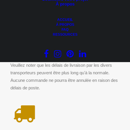
À propos
Ce
CHOIX DES OPTIONS
produit
Acier – MAC Harrywood
a
0.00
$
plusieurs
ACCUEIL
variations.
À PROPOS
Les
FAQ
options
RESSOURCES
peuvent
être
DÉLAIS DE LIVRAISON
choisies
sur
la
page
Veuillez noter que les délais de livraison par les divers
du
transporteurs peuvent être plus long qu'à la normale.
produit
Aucune commande ne pourra être annulée en raison des
délais de poste.