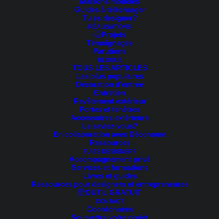
Maisons modèles
Guides à télécharger
Voici le seul résultat
Tu es designer?
RÉALISATIONS
Projets
Témoignages
Parutions
BLOGUE
TOUS LES ARTICLES
Les plus populaires
Décoration d’entrée
Entretien
Revêtement extérieur
Portes et fenêtres
Accessoires extérieurs
Le saviez-vous?
En collaboration avec Déconome
Ressources
TU ES DESIGNER?
Accompagnement privé
Services et formations
Livres et guides
Ressources pour designers et entrepreneures
OUTIL GRATUIT
CONTACT
Coordonnées
Soumettre votre projet