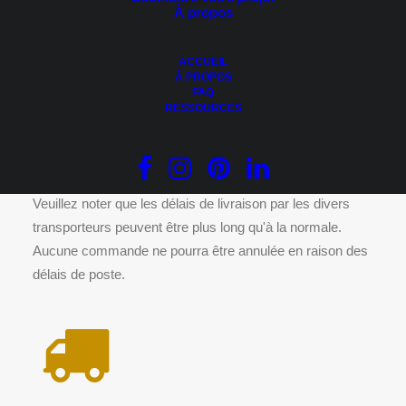
À propos
Ce
CHOIX DES OPTIONS
produit
Vinyle – Kaycan
a
0.00
$
plusieurs
ACCUEIL
variations.
À PROPOS
Les
FAQ
options
RESSOURCES
peuvent
être
DÉLAIS DE LIVRAISON
choisies
sur
la
page
Veuillez noter que les délais de livraison par les divers
du
transporteurs peuvent être plus long qu'à la normale.
produit
Aucune commande ne pourra être annulée en raison des
délais de poste.