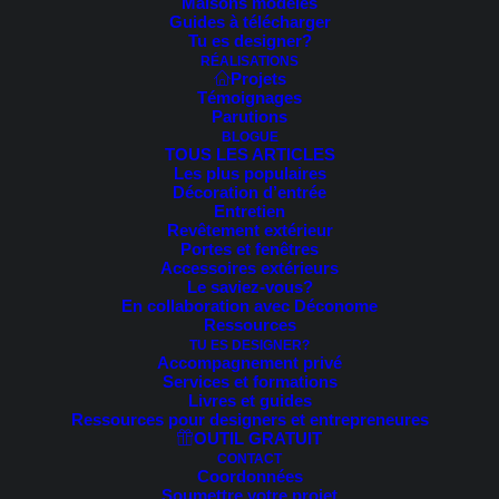
Maisons modèles
Guides à télécharger
Voici le seul résultat
Tu es designer?
RÉALISATIONS
Projets
Témoignages
Parutions
BLOGUE
TOUS LES ARTICLES
Les plus populaires
Décoration d’entrée
Entretien
Revêtement extérieur
Portes et fenêtres
Accessoires extérieurs
Le saviez-vous?
En collaboration avec Déconome
Ressources
TU ES DESIGNER?
Accompagnement privé
Services et formations
Livres et guides
Ressources pour designers et entrepreneures
OUTIL GRATUIT
CONTACT
Coordonnées
Soumettre votre projet