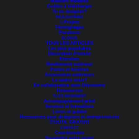
Maisons modèles
Trié
Guides à télécharger
2 résultats affichés
du
Tu es designer?
plus
RÉALISATIONS
récent
Projets
au
Témoignages
plus
Parutions
ancien
BLOGUE
TOUS LES ARTICLES
Les plus populaires
Décoration d’entrée
Entretien
Revêtement extérieur
Portes et fenêtres
Accessoires extérieurs
Le saviez-vous?
En collaboration avec Déconome
Ressources
TU ES DESIGNER?
Accompagnement privé
Services et formations
Livres et guides
Ressources pour designers et entrepreneures
OUTIL GRATUIT
CONTACT
Coordonnées
Soumettre votre projet