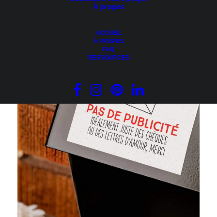
À propos
AJOUTER AU PANIER
Autocollant – Hello pour porte d’entrée
11.95
$
ACCUEIL
À PROPOS
FAQ
RESSOURCES