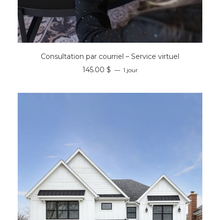
RÉSERVER
Consultation par courriel – Service virtuel
145.00
$
1 jour