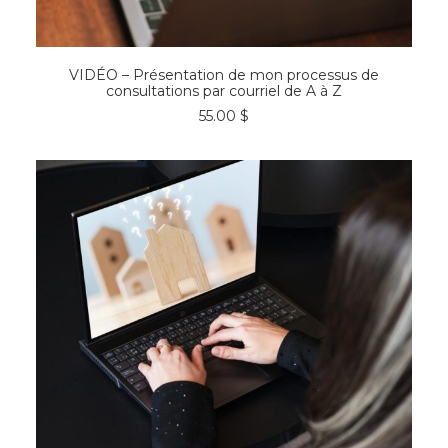
AJOUTER AU PANIER
VIDÉO – Présentation de mon processus de
consultations par courriel de A à Z
55.00
$