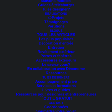
Maisons modèles
Trié
Guides à télécharger
4 résultats affichés
du
Tu es designer?
plus
RÉALISATIONS
récent
Projets
au
Témoignages
plus
PROMO !
Parutions
ancien
BLOGUE
TOUS LES ARTICLES
Les plus populaires
Décoration d’entrée
Entretien
Revêtement extérieur
Portes et fenêtres
Accessoires extérieurs
Le saviez-vous?
En collaboration avec Déconome
Ressources
TU ES DESIGNER?
Accompagnement privé
Services et formations
Livres et guides
Ressources pour designers et entrepreneures
OUTIL GRATUIT
CONTACT
Coordonnées
Soumettre votre projet