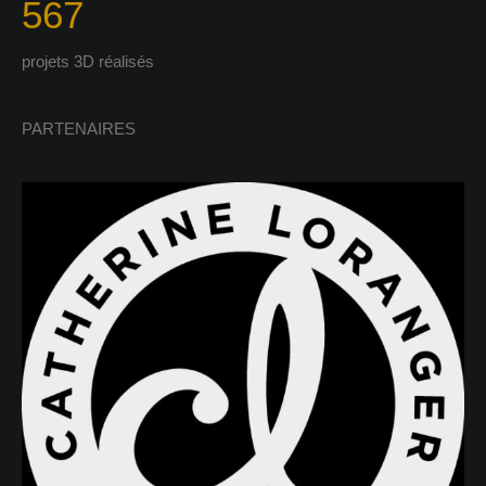
567
projets 3D réalisés
PARTENAIRES