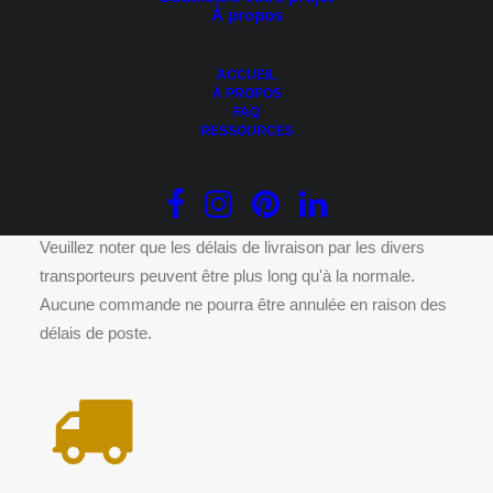
À propos
AJOUTER AU PANIER
Paillasson – Bonne visite
44.50
$
ACCUEIL
À PROPOS
FAQ
RESSOURCES
DÉLAIS DE LIVRAISON
Veuillez noter que les délais de livraison par les divers
transporteurs peuvent être plus long qu'à la normale.
Aucune commande ne pourra être annulée en raison des
délais de poste.