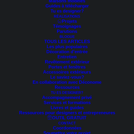
Maisons modèles
Guides à télécharger
Voici le seul résultat
Tu es designer?
RÉALISATIONS
Projets
Témoignages
Parutions
BLOGUE
TOUS LES ARTICLES
Les plus populaires
Décoration d’entrée
Entretien
Revêtement extérieur
Portes et fenêtres
Accessoires extérieurs
Le saviez-vous?
En collaboration avec Déconome
Ressources
TU ES DESIGNER?
Accompagnement privé
Services et formations
Livres et guides
Ressources pour designers et entrepreneures
OUTIL GRATUIT
CONTACT
Coordonnées
Soumettre votre projet