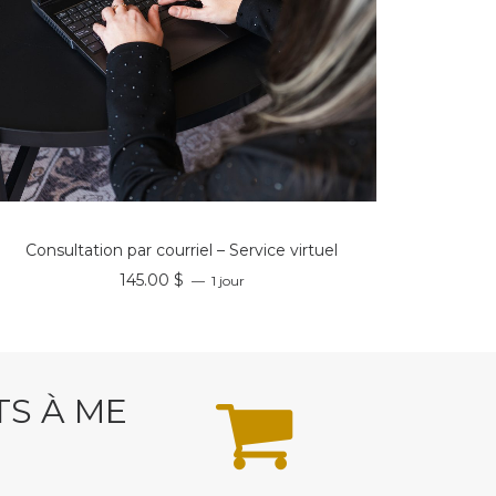
RÉSERVER
Consultation par courriel – Service virtuel
145.00
$
1 jour
TS À ME