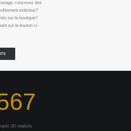
tourage, concevez des
vêtement extérieur?
chés sur la boutique?
ant sur le bouton ci-
ITS
567
rojets 3D réalisés