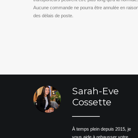
Aucune commande ne pourra être annulée en raiso
des délais de poste.
Sarah-Eve
Cossette
À temps plein depuis 2015, je
vous aide à rehausser votre