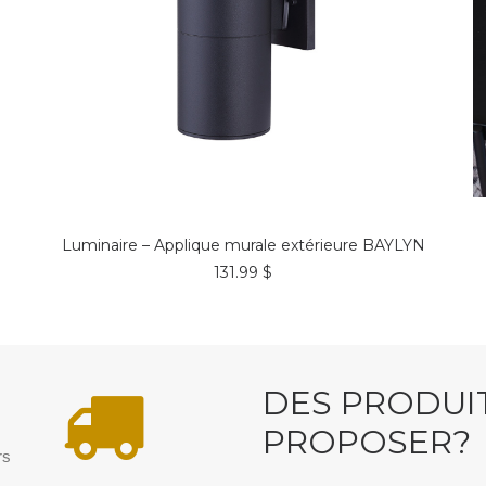
COMMANDER*
Luminaire – Applique murale extérieure BAYLYN
131.99
$
N
DES PRODUI
PROPOSER?
rs
.