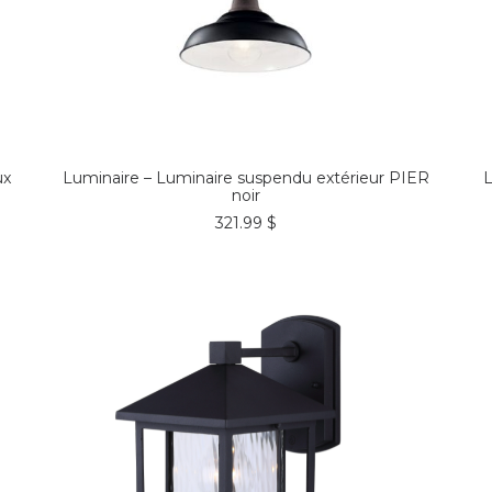
COMMANDER*
ux
Luminaire – Luminaire suspendu extérieur PIER
L
noir
321.99
$