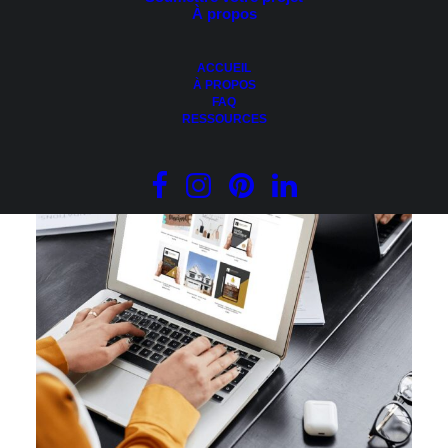
À propos
AJOUTER AU PANIER
VIDÉO – Introduction à l’affiliation
35.00
$
ACCUEIL
À PROPOS
FAQ
RESSOURCES