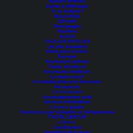
Maisons modèles
Trié
Guides à télécharger
2 résultats affichés
du
Tu es designer?
plus
RÉALISATIONS
récent
Projets
au
Témoignages
plus
Parutions
ancien
BLOGUE
TOUS LES ARTICLES
Les plus populaires
Décoration d’entrée
Entretien
Revêtement extérieur
Portes et fenêtres
Accessoires extérieurs
Le saviez-vous?
En collaboration avec Déconome
Ressources
TU ES DESIGNER?
Accompagnement privé
Services et formations
Livres et guides
Ressources pour designers et entrepreneures
OUTIL GRATUIT
CONTACT
Coordonnées
Soumettre votre projet