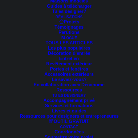
Maisons modèles
Guides à télécharger
Voici le seul résultat
Tu es designer?
RÉALISATIONS
Projets
Témoignages
RUPTURE DE STOCK
Parutions
BLOGUE
TOUS LES ARTICLES
Les plus populaires
Décoration d’entrée
Entretien
Revêtement extérieur
Portes et fenêtres
Accessoires extérieurs
Le saviez-vous?
En collaboration avec Déconome
Ressources
TU ES DESIGNER?
Accompagnement privé
Services et formations
Livres et guides
Ressources pour designers et entrepreneures
OUTIL GRATUIT
CONTACT
Coordonnées
Soumettre votre projet