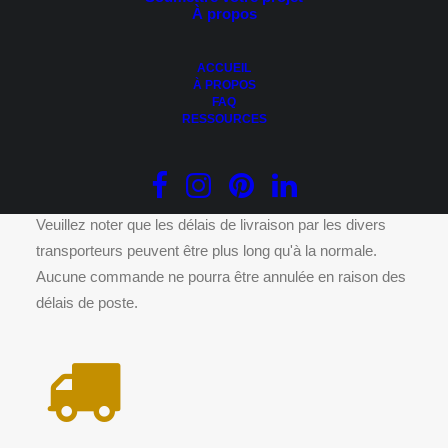
À propos
Ce
CHOIX DES OPTIONS
produit
Fibre de bois – St-Laurent
a
0.00
$
plusieurs
ACCUEIL
variations.
À PROPOS
Les
FAQ
options
RESSOURCES
peuvent
être
DÉLAIS DE LIVRAISON
choisies
sur
la
page
Veuillez noter que les délais de livraison par les divers
du
transporteurs peuvent être plus long qu'à la normale.
produit
Aucune commande ne pourra être annulée en raison des
délais de poste.