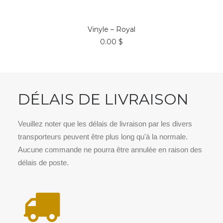
Ce
CHOIX DES OPTIONS
produit
Vinyle – Royal
a
0.00
$
plusieurs
variations.
Les
options
peuvent
être
DÉLAIS DE LIVRAISON
choisies
sur
la
page
Veuillez noter que les délais de livraison par les divers
du
transporteurs peuvent être plus long qu'à la normale.
produit
Aucune commande ne pourra être annulée en raison des
délais de poste.