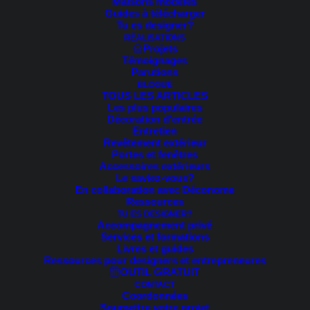
Maisons modèles
Trié
Guides à télécharger
2 résultats affichés
du
Tu es designer?
plus
RÉALISATIONS
récent
Projets
au
Témoignages
plus
RUPTURE DE STOCK
Parutions
ancien
BLOGUE
TOUS LES ARTICLES
Les plus populaires
Décoration d’entrée
Entretien
Revêtement extérieur
Portes et fenêtres
Accessoires extérieurs
Le saviez-vous?
En collaboration avec Déconome
Ressources
TU ES DESIGNER?
Accompagnement privé
Services et formations
Livres et guides
Ressources pour designers et entrepreneures
OUTIL GRATUIT
CONTACT
Coordonnées
Soumettre votre projet