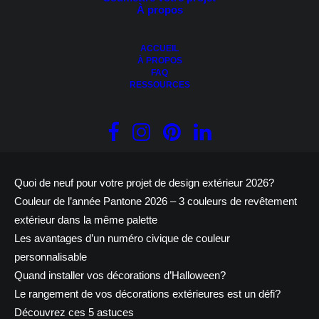
et services proposée vous permet de faire évoluer votre projet
À propos
plus en confiance.
Et grâce au Design extérieur 3D: "Mettons en image votre
ACCUEIL
maison de rêve!"
À PROPOS
FAQ
RESSOURCES
APPRENEZ-EN PLUS
Articles récents
Quoi de neuf pour votre projet de design extérieur 2026?
Couleur de l’année Pantone 2026 – 3 couleurs de revêtement
extérieur dans la même palette
Les avantages d’un numéro civique de couleur
personnalisable
Quand installer vos décorations d’Halloween?
Le rangement de vos décorations extérieures est un défi?
Découvrez ces 5 astuces