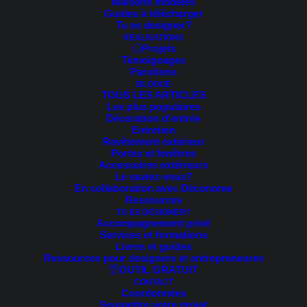
Maisons modèles
Guides à télécharger
cherchez. Peut-être qu'une recherche peut vous aider.
Tu es designer?
RÉALISATIONS
Projets
Témoignages
Parutions
BLOGUE
TOUS LES ARTICLES
Les plus populaires
Décoration d’entrée
Entretien
Revêtement extérieur
Portes et fenêtres
Accessoires extérieurs
Le saviez-vous?
En collaboration avec Déconome
Ressources
Sarah-Eve Cossette
TU ES DESIGNER?
Accompagnement privé
Services et formations
Livres et guides
Ressources pour designers et entrepreneures
OUTIL GRATUIT
À temps plein depuis 2015, je vous aide à rehausser votre
CONTACT
façade de maison partout au Canada! La gamme de produits
Coordonnées
Soumettre votre projet