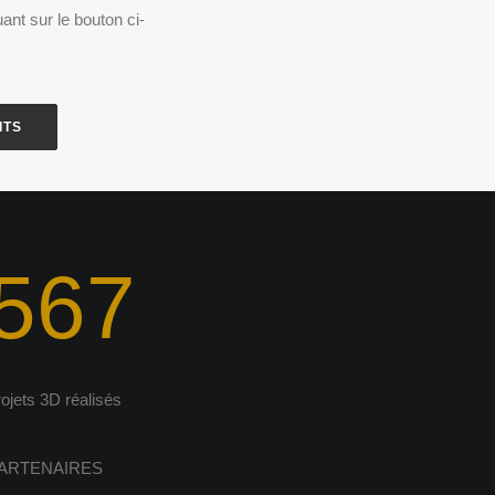
ant sur le bouton ci-
ITS
567
rojets 3D réalisés
ARTENAIRES