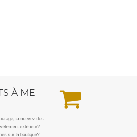
TS À ME
tourage, concevez des
vêtement extérieur?
chés sur la boutique?