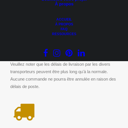
À propos
Ce
CHOIX DES OPTIONS
produit
Acier – MAC Harrywood
a
0.00
$
plusieurs
ACCUEIL
variations.
À PROPOS
Les
FAQ
options
RESSOURCES
peuvent
être
DÉLAIS DE LIVRAISON
choisies
sur
la
page
Veuillez noter que les délais de livraison par les divers
du
transporteurs peuvent être plus long qu'à la normale.
produit
Aucune commande ne pourra être annulée en raison des
délais de poste.