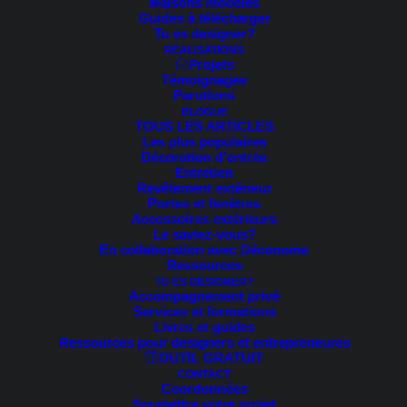
Maisons modèles
Guides à télécharger
Voici le seul résultat
Tu es designer?
RÉALISATIONS
Projets
Témoignages
Parutions
BLOGUE
TOUS LES ARTICLES
Les plus populaires
Décoration d’entrée
Entretien
Revêtement extérieur
Portes et fenêtres
Accessoires extérieurs
Le saviez-vous?
En collaboration avec Déconome
Ressources
TU ES DESIGNER?
Accompagnement privé
Services et formations
Livres et guides
Ressources pour designers et entrepreneures
OUTIL GRATUIT
CONTACT
Coordonnées
Soumettre votre projet