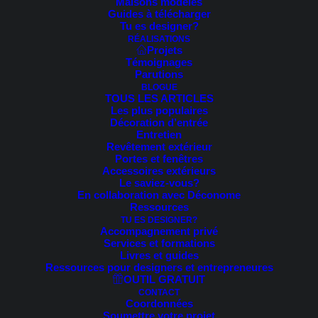
Maisons modèles
Guides à télécharger
Voici le seul résultat
Tu es designer?
RÉALISATIONS
Projets
Témoignages
PROMO !
Parutions
BLOGUE
TOUS LES ARTICLES
Les plus populaires
Décoration d’entrée
Entretien
Revêtement extérieur
Portes et fenêtres
Accessoires extérieurs
Le saviez-vous?
En collaboration avec Déconome
Ressources
TU ES DESIGNER?
Accompagnement privé
Services et formations
Livres et guides
Ressources pour designers et entrepreneures
OUTIL GRATUIT
CONTACT
Coordonnées
Soumettre votre projet