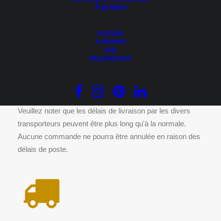
À propos
AJOUTER AU PANIER
Dessins 3D – Maison modèle type 1
Le
Le
49.95
$
29.95
$
ACCUEIL
prix
prix
À PROPOS
initial
actuel
FAQ
était :
est :
RESSOURCES
49.95 $.
29.95 $.
DÉLAIS DE LIVRAISON
Veuillez noter que les délais de livraison par les divers
transporteurs peuvent être plus long qu'à la normale.
Aucune commande ne pourra être annulée en raison des
délais de poste.