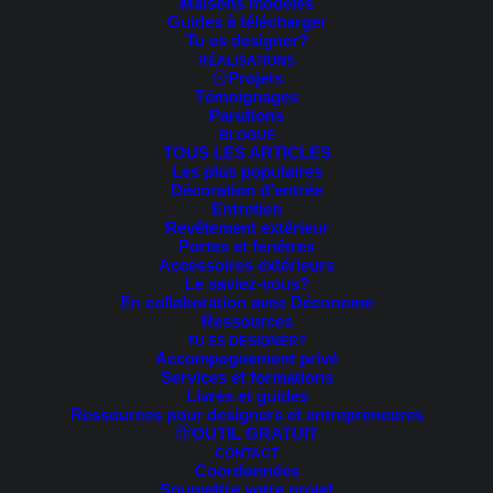
Maisons modèles
Guides à télécharger
Voici le seul résultat
Tu es designer?
RÉALISATIONS
Projets
Témoignages
MEILLEUR VENDEUR
RUPTURE DE STOCK
Parutions
BLOGUE
TOUS LES ARTICLES
Les plus populaires
Décoration d’entrée
Entretien
Revêtement extérieur
Portes et fenêtres
Accessoires extérieurs
Le saviez-vous?
En collaboration avec Déconome
Ressources
TU ES DESIGNER?
Accompagnement privé
Services et formations
Livres et guides
Ressources pour designers et entrepreneures
OUTIL GRATUIT
CONTACT
Coordonnées
Soumettre votre projet