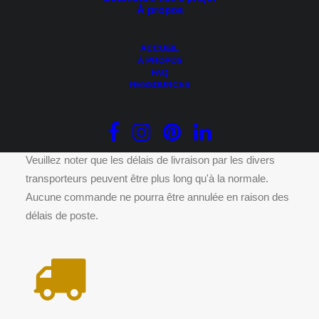
À propos
Ce
CHOIX DES OPTIONS
produit
Numéro civique – La Prestige Noire
a
Plage
100.00
$
–
500.00
$
plusieurs
ACCUEIL
de
variations.
À PROPOS
prix :
Les
FAQ
100.00 $
options
RESSOURCES
à
peuvent
500.00 $
être
DÉLAIS DE LIVRAISON
choisies
sur
la
page
Veuillez noter que les délais de livraison par les divers
du
transporteurs peuvent être plus long qu'à la normale.
produit
Aucune commande ne pourra être annulée en raison des
délais de poste.