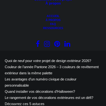
et services proposée vous permet de faire évoluer votre projet
À propos
plus en confiance.
Et grâce au Design extérieur 3D: "Mettons en image votre
ACCUEIL
maison de rêve!"
À PROPOS
FAQ
RESSOURCES
APPRENEZ-EN PLUS
Articles récents
Quoi de neuf pour votre projet de design extérieur 2026?
Couleur de l’année Pantone 2026 – 3 couleurs de revêtement
extérieur dans la même palette
Les avantages d’un numéro civique de couleur
personnalisable
Quand installer vos décorations d’Halloween?
Le rangement de vos décorations extérieures est un défi?
Découvrez ces 5 astuces