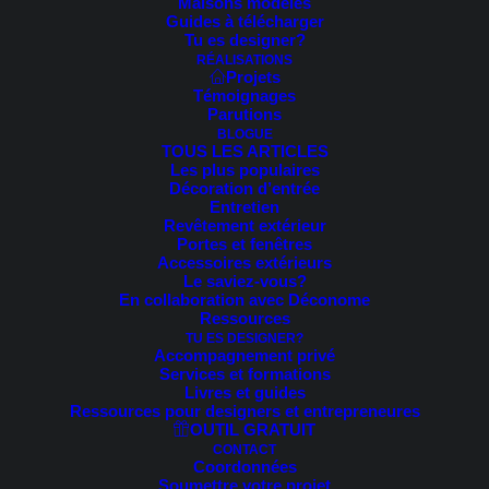
Maisons modèles
Guides à télécharger
cherchez. Peut-être qu'une recherche peut vous aider.
Tu es designer?
RÉALISATIONS
Projets
Témoignages
Parutions
BLOGUE
TOUS LES ARTICLES
Les plus populaires
Décoration d’entrée
Entretien
Revêtement extérieur
Portes et fenêtres
Accessoires extérieurs
Le saviez-vous?
En collaboration avec Déconome
Ressources
Sarah-Eve Cossette
TU ES DESIGNER?
Accompagnement privé
Services et formations
Livres et guides
Ressources pour designers et entrepreneures
OUTIL GRATUIT
À temps plein depuis 2015, je vous aide à rehausser votre
CONTACT
façade de maison partout au Canada! La gamme de produits
Coordonnées
Soumettre votre projet