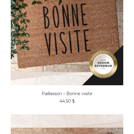
AJOUTER AU PANIER
Paillasson – Bonne visite
44.50
$