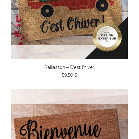
AJOUTER AU PANIER
Paillasson – C’est l’hiver!
59.50
$