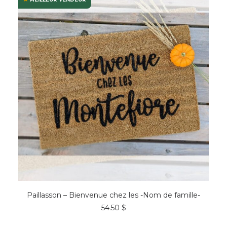
CHOIX DES OPTIONS
Paillasson – Bienvenue chez les -Nom de famille-
54.50
$