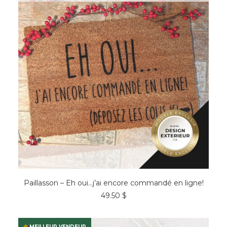
être
choisies
sur
la
page
du
produit
AJOUTER AU PANIER
Paillasson – Eh oui…j’ai encore commandé en ligne!
49.50
$
MEILLEUR VENDEUR