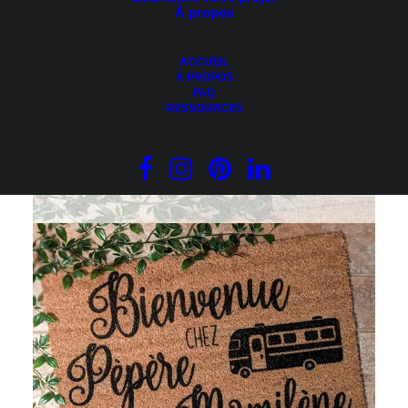
À propos
ACCUEIL
À PROPOS
FAQ
AJOUTER AU PANIER
Paillasson – Vous avez quelque chose à nous vendre?
RESSOURCES
AU REVOIR!
52.50
$