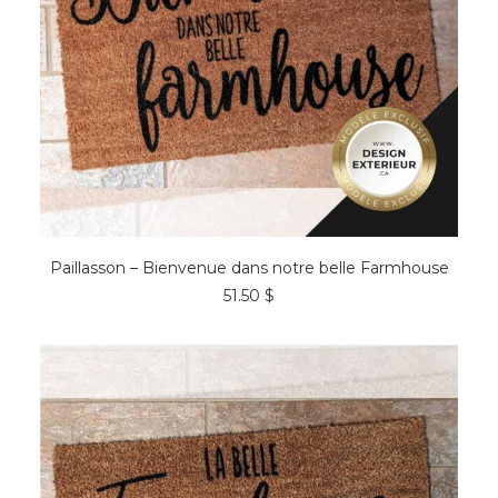
AJOUTER AU PANIER
Paillasson – Bienvenue dans notre belle Farmhouse
51.50
$