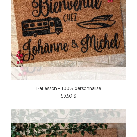
CHOIX DES OPTIONS
Paillasson – 100% personnalisé
59.50
$