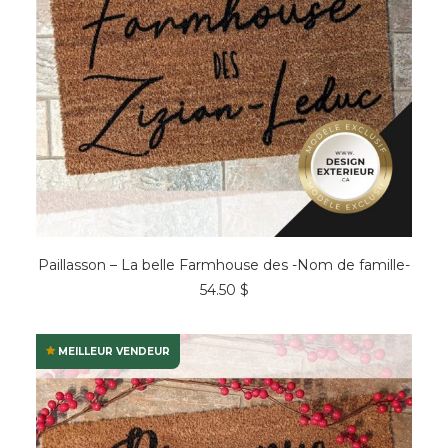
CHOIX DES OPTIONS
Paillasson – La belle Farmhouse des -Nom de famille-
54.50
$
MEILLEUR VENDEUR