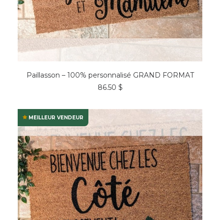
CHOIX DES OPTIONS
Paillasson – 100% personnalisé GRAND FORMAT
86.50
$
MEILLEUR VENDEUR