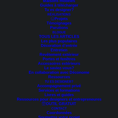
Tri du plus récent au plus ancien
Maisons modèles
Guides à télécharger
Tri par popularité
Tu es designer?
Tri par tarif croissant
RÉALISATIONS
Tri par tarif décroissant
Projets
Témoignages
Trié
11 résultats affichés
Parutions
du
BLOGUE
plus
TOUS LES ARTICLES
récent
Les plus populaires
au
plus
Décoration d’entrée
ancien
Entretien
Revêtement extérieur
Portes et fenêtres
Accessoires extérieurs
Le saviez-vous?
En collaboration avec Déconome
Ressources
TU ES DESIGNER?
Accompagnement privé
Services et formations
Livres et guides
Ressources pour designers et entrepreneures
OUTIL GRATUIT
CONTACT
Coordonnées
Soumettre votre projet