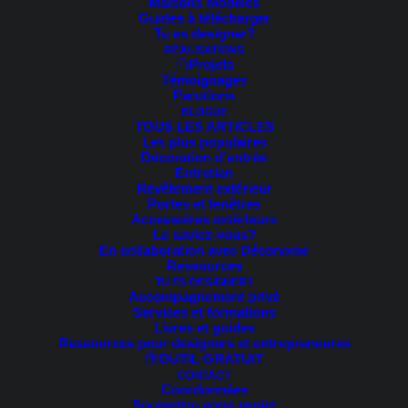
Maisons modèles
Guides à télécharger
Voici le seul résultat
Tu es designer?
RÉALISATIONS
Projets
Témoignages
PROMO !
Parutions
BLOGUE
TOUS LES ARTICLES
Les plus populaires
Décoration d’entrée
Entretien
Revêtement extérieur
Portes et fenêtres
Accessoires extérieurs
Le saviez-vous?
En collaboration avec Déconome
Ressources
TU ES DESIGNER?
Accompagnement privé
Services et formations
Livres et guides
Ressources pour designers et entrepreneures
OUTIL GRATUIT
CONTACT
Coordonnées
Soumettre votre projet