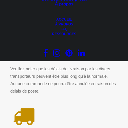
À propos
AJOUTER AU PANIER
Guide pratique – Introduction au revêtement vertical;
Tendance Farmhouse
ACCUEIL
Le
Le
19.95
$
14.95
$
À PROPOS
prix
prix
FAQ
initial
actuel
RESSOURCES
était :
est :
19.95 $.
14.95 $.
DÉLAIS DE LIVRAISON
Veuillez noter que les délais de livraison par les divers
transporteurs peuvent être plus long qu'à la normale.
Aucune commande ne pourra être annulée en raison des
délais de poste.