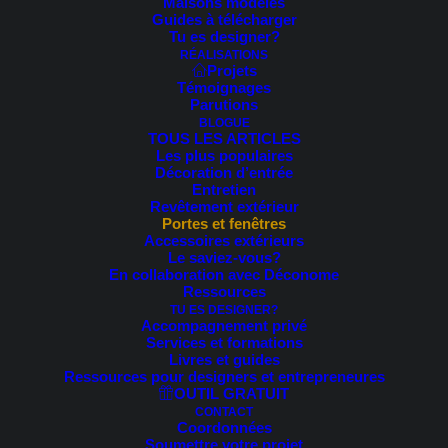
Temps de lecture estimé: 3 min.
Maisons modèles
Guides à télécharger
Tu es designer?
RÉALISATIONS
Connaissez-vous la
porte de garage avec porte
Projets
Témoignages
intégrée
?
Parutions
BLOGUE
TOUS LES ARTICLES
Les plus populaires
Décoration d’entrée
Entretien
Revêtement extérieur
Portes et fenêtres
Accessoires extérieurs
Le saviez-vous?
En collaboration avec Déconome
Ressources
TU ES DESIGNER?
Accompagnement privé
Services et formations
Livres et guides
Ressources pour designers et entrepreneures
OUTIL GRATUIT
CONTACT
Coordonnées
Soumettre votre projet