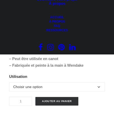
À propos
ACCUEIL
Plage
195.00
$
–
235.00
$
À PROPOS
FAQ
de
RESSOURCES
En choisissant l’option
Extérieure
(traitée pour usage à
prix :
l’eau):
195.00 $
à
– Une décoration extérieure originale
– Peut être utilisée en canot
235.00 $
– Fabriquée et peinte à la main à Wendake
Utilisation
quantité
AJOUTER AU PANIER
de
Pagaie