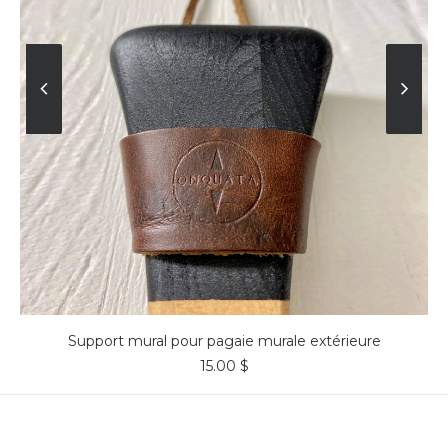
CHOISIR DES OPTIONS
Support mural pour pagaie murale extérieure
15.00
$