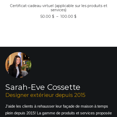
SÉLECTION DU MONTANT
Certificat-cadeau virtuel (applicable sur les produits et
services)
Plage
50.00
$
–
100.00
$
de
prix :
50.00 $
à
100.00 $
Sarah-Eve Cossette
Designer extérieur depuis 2015
J’aide les clients à rehausser leur façade de maison à temps
plein depuis 2015! La gamme de produits et services proposée