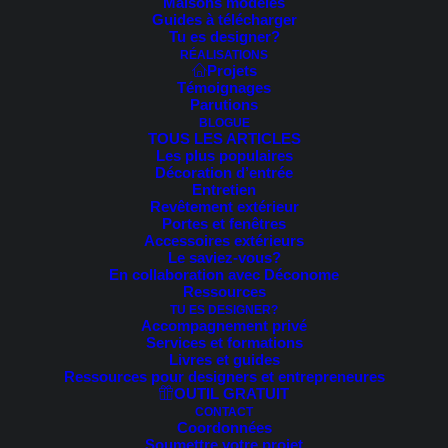
Maisons modèles
Guides à télécharger
Tu es designer?
RÉALISATIONS
Projets
Témoignages
Parutions
BLOGUE
TOUS LES ARTICLES
Les plus populaires
Décoration d’entrée
prev
Entretien
next
Revêtement extérieur
Portes et fenêtres
Accessoires extérieurs
Le saviez-vous?
En collaboration avec Déconome
Ressources
TU ES DESIGNER?
Accompagnement privé
Services et formations
Livres et guides
Ressources pour designers et entrepreneures
OUTIL GRATUIT
CONTACT
Coordonnées
Soumettre votre projet