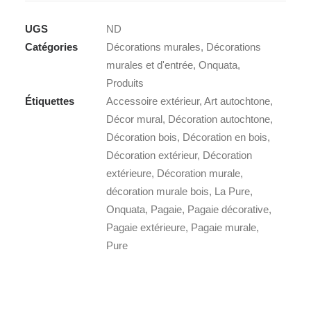
murale
UGS
ND
extérieure
Catégories
Décorations murales
,
Décorations
-
murales et d'entrée
,
Onquata
,
La
Produits
Pure
Étiquettes
Accessoire extérieur
,
Art autochtone
,
Décor mural
,
Décoration autochtone
,
Décoration bois
,
Décoration en bois
,
Décoration extérieur
,
Décoration
extérieure
,
Décoration murale
,
décoration murale bois
,
La Pure
,
Onquata
,
Pagaie
,
Pagaie décorative
,
Pagaie extérieure
,
Pagaie murale
,
Pure