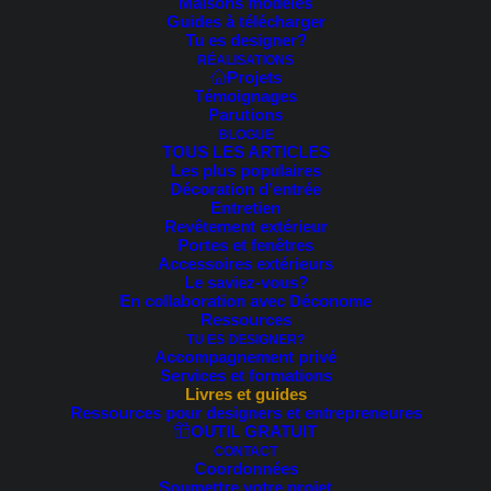
Maisons modèles
MEILLEUR VENDEUR
MEILLEUR VENDEUR
Guides à télécharger
Tu es designer?
RÉALISATIONS
Projets
Témoignages
Parutions
BLOGUE
TOUS LES ARTICLES
Les plus populaires
Décoration d’entrée
Entretien
prev
next
Revêtement extérieur
Portes et fenêtres
Accessoires extérieurs
Le saviez-vous?
En collaboration avec Déconome
Ressources
TU ES DESIGNER?
Accompagnement privé
Services et formations
Livres et guides
Ressources pour designers et entrepreneures
OUTIL GRATUIT
CONTACT
Coordonnées
Soumettre votre projet