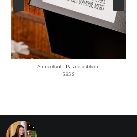
AJOUTER AU PANIER
Autocollant - Pas de publicité
5.95
$