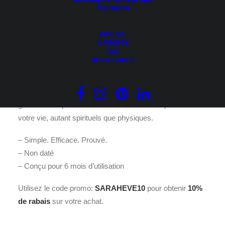
À propos
ACCUEIL
32.99
$
À PROPOS
FAQ
RESSOURCES
« De la vitamine pour l’esprit. »
Le Journal de Vie est bien plus qu’un simple journal de
gratitude. Il a pour but d’améliorer tous les aspects de
votre vie, autant spirituels que physiques.
– Simple. Efficace. Prouvé.
– Non daté
– Conçu pour 6 mois d’utilisation
Utilisez le code promo:
SARAHEVE10
pour obtenir
10%
de rabais
sur votre achat.