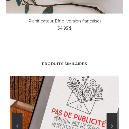
COMMANDER*
Planificateur Effic (version française)
34.95
$
PRODUITS SIMILAIRES