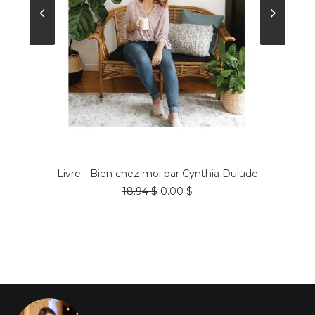
COMMANDER
Livre - Bien chez moi par Cynthia Dulude
Le
Le
18.94
$
0.00
$
prix
prix
initial
actuel
était :
est :
18.94 $.
0.00 $.