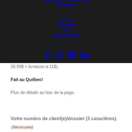
À propos
ACCUEIL
36.99
$
À PROPOS
Le
Le
8.70
$
FAQ
RESSOURCES
prix
prix
Ce cadeau vous sera envoyé par
blanc sauge.
initial
actuel
était :
est :
D’une valeur de 36.99$ (ensemble de thé de bain à
36.99 $.
8.70 $.
26.99$ + livraison à 11$).
Fait au Québec!
Plus de détails au bas de la page.
Votre numéro de client(e)/dossier (3 caractères).
(Nécessaire)