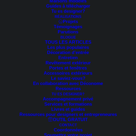
Maisons modèles
PROMO !
Guides à télécharger
Tu es designer?
RÉALISATIONS
Projets
Témoignages
Parutions
BLOGUE
TOUS LES ARTICLES
Les plus populaires
Décoration d’entrée
prev
Entretien
next
Revêtement extérieur
Portes et fenêtres
Accessoires extérieurs
Le saviez-vous?
En collaboration avec Déconome
Ressources
TU ES DESIGNER?
Accompagnement privé
Services et formations
Livres et guides
Ressources pour designers et entrepreneures
OUTIL GRATUIT
CONTACT
Coordonnées
Soumettre votre projet