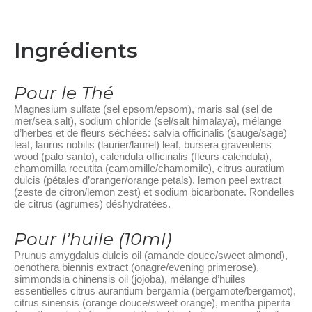
Ingrédients
Pour le Thé
Magnesium sulfate (sel epsom/epsom), maris sal (sel de
mer/sea salt), sodium chloride (sel/salt himalaya), mélange
d’herbes et de fleurs séchées: salvia officinalis (sauge/sage)
leaf, laurus nobilis (laurier/laurel) leaf, bursera graveolens
wood (palo santo), calendula officinalis (fleurs calendula),
chamomilla recutita (camomille/chamomile), citrus auratium
dulcis (pétales d’oranger/orange petals), lemon peel extract
(zeste de citron/lemon zest) et sodium bicarbonate. Rondelles
de citrus (agrumes) déshydratées.
Pour l’huile (10ml)
Prunus amygdalus dulcis oil (amande douce/sweet almond),
oenothera biennis extract (onagre/evening primerose),
simmondsia chinensis oil (jojoba), mélange d’huiles
essentielles citrus aurantium bergamia (bergamote/bergamot),
citrus sinensis (orange douce/sweet orange), mentha piperita