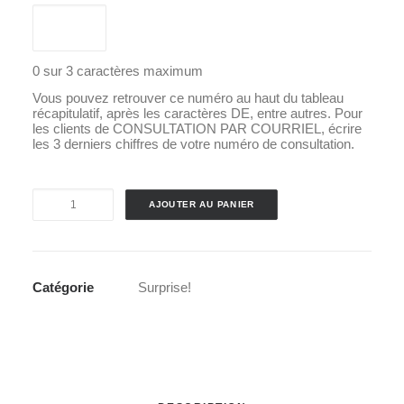
0 sur 3 caractères maximum
Vous pouvez retrouver ce numéro au haut du tableau
récapitulatif, après les caractères DE, entre autres. Pour
les clients de CONSULTATION PAR COURRIEL, écrire
les 3 derniers chiffres de votre numéro de consultation.
quantité
AJOUTER AU PANIER
de
Soin
-
Catégorie
Surprise!
Thé
de
Bain
Soleil
par