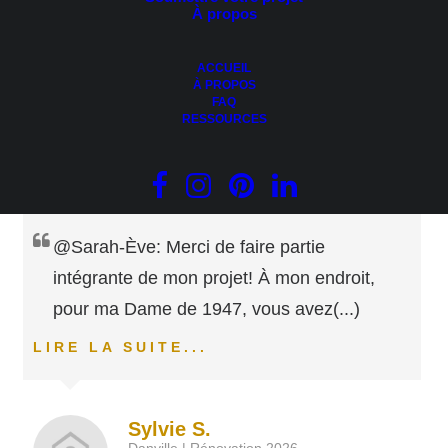
À propos
Aucune amélioration tout est parfait
ACCUEIL
À PROPOS
FAQ
D'autres témoignages de
RESSOURCES
mes clients
@Sarah-Ève: Merci de faire partie
intégrante de mon projet! À mon endroit,
pour ma Dame de 1947, vous avez
(...)
LIRE LA SUITE...
Sylvie S.