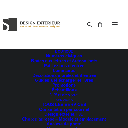
BOUTIQUE
Numéros civiques
RETOUR AUX TÉMOIGNAGES
Boîtes aux lettres et Autocollants
Paillassons d’entrée
Luminaires
Décorations murales et d’entrée
Guides à télécharger et livres
Promotions
Échantillons
Art de vivre
SERVICES
TOUS LES SERVICES
Consultation par courriel
Design extérieur 3D
Choix d’adresse – Modèle et emplacement
Analyse de photo