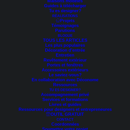
Maisons modèles
Madame Bergeron
Guides à télécharger
Tu es designer?
St-Léonard-d'Aston | Rénovation
RÉALISATIONS
2021
Projets
Témoignages
Parutions
BLOGUE
TOUS LES ARTICLES
Les plus populaires
Merci pour l’excellent travail exécuter en
Décoration d’entrée
Entretien
quelques jours.
Revêtement extérieur
Portes et fenêtres
Gaétan et moi sommes très contents et
Accessoires extérieurs
Le saviez-vous?
avons très hâte de voir le résultat des
En collaboration avec Déconome
travaux une fois terminer.
Ressources
TU ES DESIGNER?
Ça va être
tout un changement
.
Accompagnement privé
Services et formations
Un gros Merci.
Livres et guides
Ressources pour designers et entrepreneures
OUTIL GRATUIT
CONTACT
Réponse à «
Comment le
service
pourrait être
Coordonnées
amélioré?
« :
Soumettre votre projet