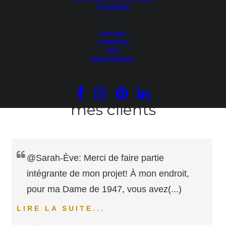
À propos
Réponse à «
Comment le
service
pourrait être
amélioré?
« :
ACCUEIL
À PROPOS
S/O
FAQ
RESSOURCES
D'autres témoignages de
mes clients
@Sarah-Ève: Merci de faire partie
intégrante de mon projet! À mon endroit,
pour ma Dame de 1947, vous avez
(...)
LIRE LA SUITE...