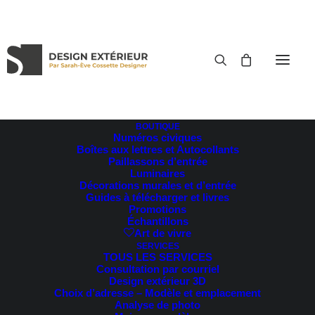
BOUTIQUE
Numéros civiques
RETOUR AUX TÉMOIGNAGES
Boîtes aux lettres et Autocollants
Paillassons d’entrée
Luminaires
Décorations murales et d’entrée
Guides à télécharger et livres
Promotions
Échantillons
Art de vivre
SERVICES
TOUS LES SERVICES
Consultation par courriel
Design extérieur 3D
Choix d’adresse – Modèle et emplacement
Analyse de photo