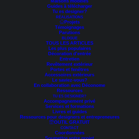
Maisons modèles
Madame Durocher
Guides à télécharger
Tu es designer?
Chambly | Rénovation Mars 2020
RÉALISATIONS
Projets
Témoignages
Parutions
BLOGUE
Dès notre premier rendez-vous
TOUS LES ARTICLES
Les plus populaires
téléphonique, mes attentes ont été
Décoration d’entrée
Entretien
rencontrées ! Sarah-Eve est disponible
Revêtement extérieur
Portes et fenêtres
et les devis ont été effectués dans les
Accessoires extérieurs
Le saviez-vous?
délais indiqués. Elle a bien compris mes
En collaboration avec Déconome
Ressources
besoins et a sût reproduire ma vision en
TU ES DESIGNER?
images. Elle est disponible et réponds
Accompagnement privé
Services et formations
rapidement à nos questions. Ses
Livres et guides
Ressources pour designers et entrepreneures
commentaires et suggestions sont
OUTIL GRATUIT
CONTACT
pertinents et très professionnels.
Coordonnées
Soumettre votre projet