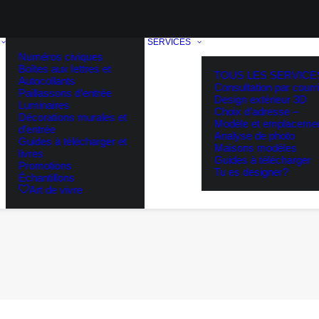
SERVICES
Numéros civiques
Boîtes aux lettres et
TOUS LES SERVICE
Autocollants
Consultation par courri
Paillassons d’entrée
Design extérieur 3D
Luminaires
Choix d’adresse –
Décorations murales et
Modèle et emplaceme
d’entrée
Analyse de photo
Guides à télécharger et
Maisons modèles
livres
Guides à télécharger
Promotions
Tu es designer?
Échantillons
Art de vivre