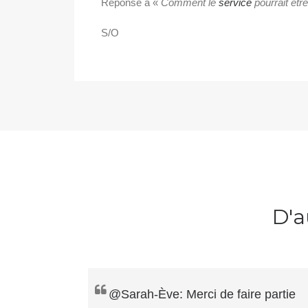
Réponse à «
Comment le
service
pourrait êtr
S/O
D'a
@Sarah-Ève: Merci de faire partie