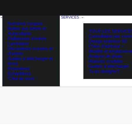
SERVICES
Numéros civiques
Boîtes aux lettres et
TOUS LES SERVICE
Autocollants
Consultation par courri
Paillassons d’entrée
Design extérieur 3D
Luminaires
Choix d’adresse –
Décorations murales et
Modèle et emplaceme
d’entrée
Analyse de photo
Guides à télécharger et
Maisons modèles
livres
Guides à télécharger
Promotions
Tu es designer?
Échantillons
Art de vivre