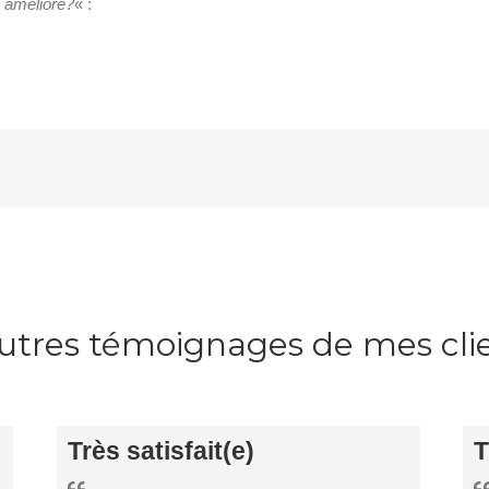
e amélioré?
« :
utres témoignages de mes cli
Très satisfait(e)
T