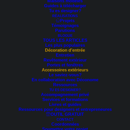
Maisons modèles
Temps de lecture estimé: 4 min.
Guides à télécharger
Tu es designer?
RÉALISATIONS
Projets
Si vous souhaitez revitaliser l’apparence de votre maison
Témoignages
et capter l’attention des passants, rien de tel que d’ajouter
Parutions
BLOGUE
une touche de votre couleur préférée à votre décoration
TOUS LES ARTICLES
extérieure!
Les plus populaires
Décoration d’entrée
Entretien
Bien que les trucs suivants puissent s’appliquer à
Revêtement extérieur
n’importe quelle couleur, on parle aujourd’hui d’un ton
Portes et fenêtres
Accessoires extérieurs
éclatant: le jaune!
Le saviez-vous?
En collaboration avec Déconome
Ressources
Synonyme de lumière, d’énergie et de chaleur, cette
TU ES DESIGNER?
couleur audacieuse insuffle une ambiance accueillante et
Accompagnement privé
Services et formations
vivante à tout espace.
Livres et guides
Ressources pour designers et entrepreneures
Pourquoi choisir le jaune?
OUTIL GRATUIT
CONTACT
Coordonnées
Il apporte de la chaleur et du dynamisme;
Soumettre votre projet