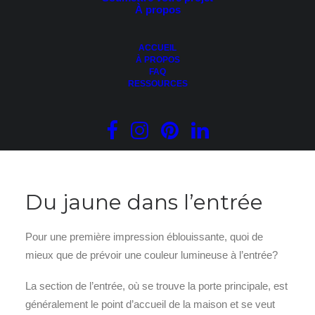
Il crée une harmonie avec d’autres couleurs naturelles
À propos
environnantes (par exemple: fleurs jaunes, coucher du
soleil, feuilles d’automne);
ACCUEIL
À PROPOS
Il offre une personnalisation unique et stylée!
FAQ
RESSOURCES
Découvrez comment intégrer cette teinte éclatante dans
votre aménagement, en passant des éléments durables
aux accessoires plus subtils!
Du jaune dans l’entrée
Pour une première impression éblouissante, quoi de
mieux que de prévoir une couleur lumineuse à l’entrée?
La section de l’entrée, où se trouve la porte principale, est
généralement le point d’accueil de la maison et se veut