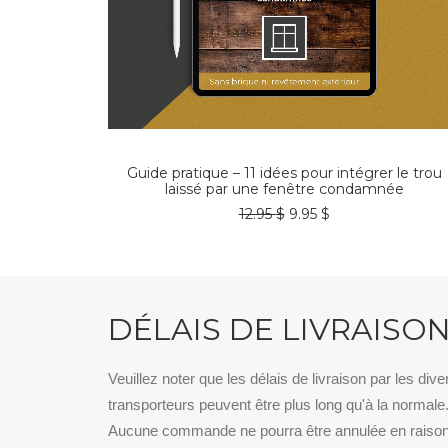
AJOUTER AU PANIER
Guide pratique – 11 idées pour intégrer le trou
laissé par une fenêtre condamnée
Le
Le
12.95
$
9.95
$
prix
prix
initial
actuel
était :
est :
12.95 $.
9.95 $.
DÉLAIS DE LIVRAISO
Veuillez noter que les délais de livraison par les dive
transporteurs peuvent être plus long qu'à la normale
Aucune commande ne pourra être annulée en raiso