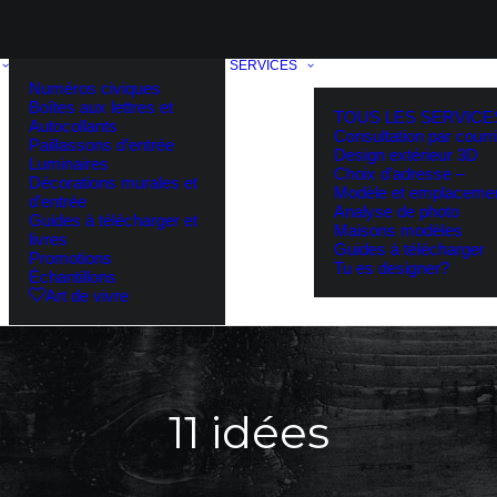
SERVICES
Numéros civiques
Boîtes aux lettres et
TOUS LES SERVICE
Autocollants
Consultation par courri
Paillassons d’entrée
Design extérieur 3D
Luminaires
Choix d’adresse –
Décorations murales et
Modèle et emplaceme
d’entrée
Analyse de photo
Guides à télécharger et
Maisons modèles
livres
Guides à télécharger
Promotions
Tu es designer?
Échantillons
Art de vivre
11 idées