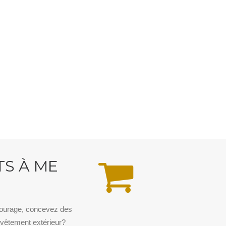
TS À ME
tourage, concevez des
vêtement extérieur?