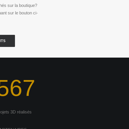
chés sur la boutique?
ant sur le bouton ci-
ITS
567
rojets 3D réalisés