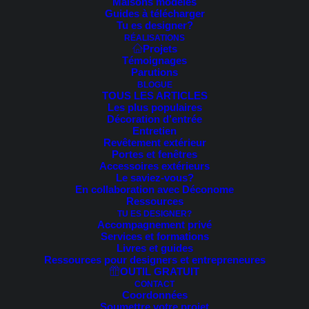
Maisons modèles
Guides à télécharger
Voici le seul résultat
Tu es designer?
RÉALISATIONS
Projets
Témoignages
Parutions
BLOGUE
TOUS LES ARTICLES
Les plus populaires
Décoration d’entrée
Entretien
Revêtement extérieur
Portes et fenêtres
Accessoires extérieurs
Le saviez-vous?
En collaboration avec Déconome
Ressources
TU ES DESIGNER?
Accompagnement privé
Services et formations
Livres et guides
Ressources pour designers et entrepreneures
OUTIL GRATUIT
CONTACT
Coordonnées
Soumettre votre projet