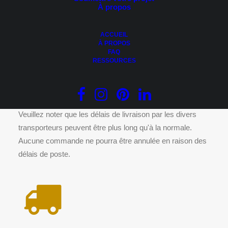
À propos
Ce
CHOIX DES OPTIONS
produit
Aluminium – Royal Cedar Renditions
a
0.00
$
plusieurs
ACCUEIL
variations.
À PROPOS
Les
FAQ
options
RESSOURCES
peuvent
être
DÉLAIS DE LIVRAISON
choisies
sur
la
page
Veuillez noter que les délais de livraison par les divers
du
transporteurs peuvent être plus long qu'à la normale.
produit
Aucune commande ne pourra être annulée en raison des
délais de poste.