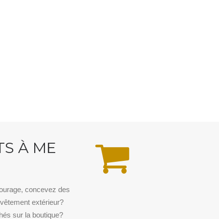
TS À ME
tourage, concevez des
vêtement extérieur?
chés sur la boutique?