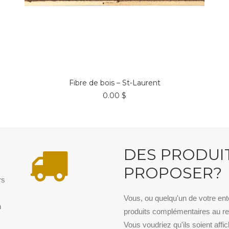
Ce
CHOIX DES OPTIONS
produit
a
Fibre de bois – St-Laurent
plusieurs
0.00
$
variations.
Les
options
peuvent
être
choisies
N
DES PRODUI
sur
la
PROPOSER?
page
du
rs
produit
.
Vous, ou quelqu'un de votre en
n
produits complémentaires au re
Vous voudriez qu'ils soient affi