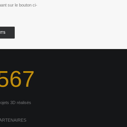
ant sur le bouton ci-
ITS
567
rojets 3D réalisés
ARTENAIRES