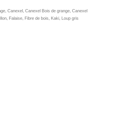
nge
,
Canexel
,
Canexel Bois de grange
,
Canexel
llon
,
Falaise
,
Fibre de bois
,
Kaki
,
Loup gris