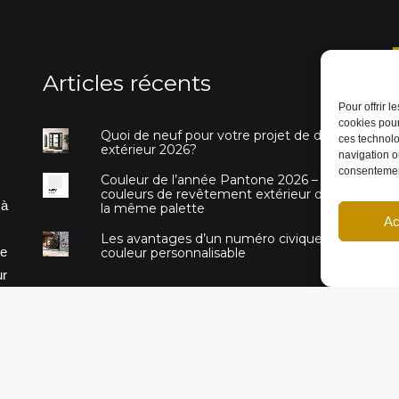
Articles récents
Pour offrir 
P
cookies pour
Quoi de neuf pour votre projet de design
ces technolo
extérieur 2026?
navigation ou
consentement
P
Couleur de l’année Pantone 2026 – 3
couleurs de revêtement extérieur dans
 à
la même palette
Ac
Les avantages d’un numéro civique de
re
couleur personnalisable
ur