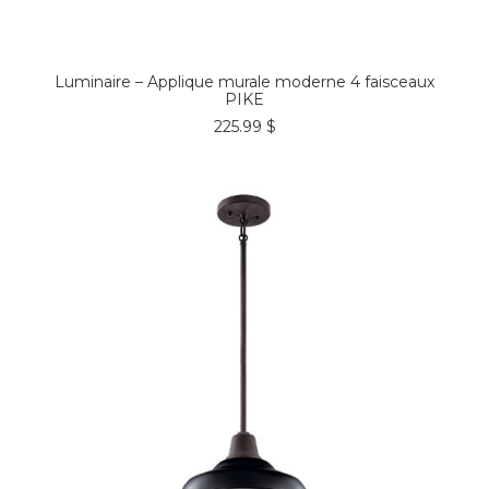
COMMANDER*
Luminaire – Applique murale moderne 4 faisceaux
PIKE
225.99
$