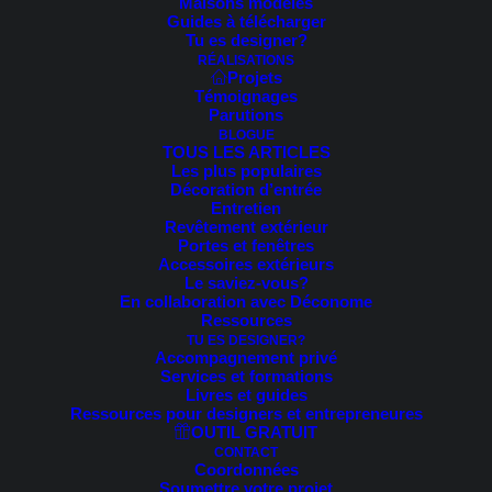
Maisons modèles
Trié
Guides à télécharger
8 résultats affichés
du
Tu es designer?
plus
RÉALISATIONS
récent
Projets
au
Témoignages
plus
Parutions
ancien
BLOGUE
TOUS LES ARTICLES
Les plus populaires
Décoration d’entrée
Entretien
Revêtement extérieur
Portes et fenêtres
Accessoires extérieurs
Le saviez-vous?
En collaboration avec Déconome
Ressources
TU ES DESIGNER?
Accompagnement privé
Services et formations
Livres et guides
Ressources pour designers et entrepreneures
OUTIL GRATUIT
CONTACT
Coordonnées
Soumettre votre projet