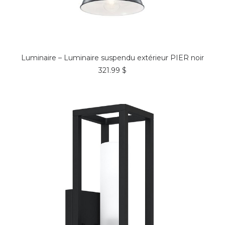
COMMANDER*
Luminaire – Luminaire suspendu extérieur PIER noir
321.99
$