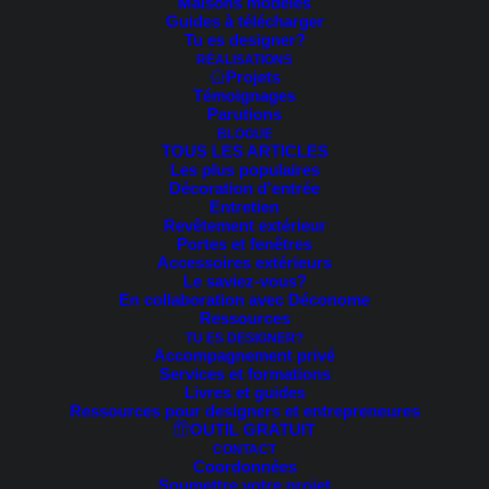
Maisons modèles
Trié
Guides à télécharger
6 résultats affichés
par
Tu es designer?
prix
RÉALISATIONS
décroissant
Projets
Témoignages
Parutions
BLOGUE
TOUS LES ARTICLES
Les plus populaires
Décoration d’entrée
Entretien
Revêtement extérieur
Portes et fenêtres
Accessoires extérieurs
Le saviez-vous?
En collaboration avec Déconome
Ressources
TU ES DESIGNER?
Accompagnement privé
Services et formations
Livres et guides
Ressources pour designers et entrepreneures
OUTIL GRATUIT
CONTACT
Coordonnées
Soumettre votre projet