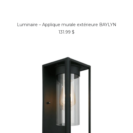
COMMANDER*
Luminaire – Applique murale extérieure BAYLYN
131.99
$