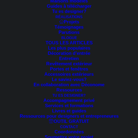
Maisons modèles
Guides à télécharger
Voici le seul résultat
Tu es designer?
RÉALISATIONS
Projets
Témoignages
Parutions
BLOGUE
TOUS LES ARTICLES
Les plus populaires
Décoration d’entrée
Entretien
Revêtement extérieur
Portes et fenêtres
Accessoires extérieurs
Le saviez-vous?
En collaboration avec Déconome
Ressources
TU ES DESIGNER?
Accompagnement privé
Services et formations
Livres et guides
Ressources pour designers et entrepreneures
OUTIL GRATUIT
CONTACT
Coordonnées
Soumettre votre projet