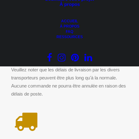
À propos
CHOISIR DES OPTIONS
Support mural pour pagaie murale extérieure
15.00
$
ACCUEIL
À PROPOS
FAQ
RESSOURCES
DÉLAIS DE LIVRAISON
Veuillez noter que les délais de livraison par les divers
transporteurs peuvent être plus long qu'à la normale.
Aucune commande ne pourra être annulée en raison des
délais de poste.