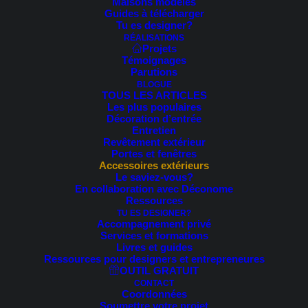
Temp de lecture estimé: 2 min.
Maisons modèles
Guides à télécharger
Tu es designer?
RÉALISATIONS
Votre projet de design extérieur implique un changement
Projets
Témoignages
de modèle de numéro civique sur votre façade?
Parutions
BLOGUE
Soyez au fait des divers critères à considérer avant de
TOUS LES ARTICLES
Les plus populaires
passer à la caisse!
Décoration d’entrée
Entretien
Revêtement extérieur
Portes et fenêtres
Accessoires extérieurs
Le saviez-vous?
En collaboration avec Déconome
Ressources
TU ES DESIGNER?
Accompagnement privé
Services et formations
Livres et guides
Ressources pour designers et entrepreneures
OUTIL GRATUIT
CONTACT
Coordonnées
Soumettre votre projet