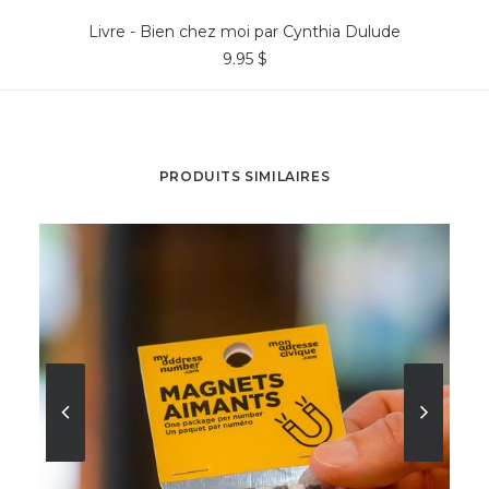
COMMANDER*
Livre - Bien chez moi par Cynthia Dulude
9.95
$
PRODUITS SIMILAIRES