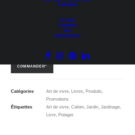
À propos
prix
prix
PLANIFIER – ORGANISER – NOTER
initial
actuel
ACCUEIL
était :
est :
Autrice:
Cynthia Dulude
À PROPOS
FAQ
34.95 $.
9.95 $.
RESSOURCES
Format papier.
COMMANDER*
Catégories
Art de vivre
,
Livres
,
Produits
,
Promotions
Étiquettes
Art de vivre
,
Cahier
,
Jardin
,
Jardinage
,
Livre
,
Potager