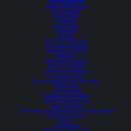
Maisons modèles
PROMO !
Guides à télécharger
Tu es designer?
RÉALISATIONS
Projets
Témoignages
Parutions
BLOGUE
TOUS LES ARTICLES
Les plus populaires
Décoration d’entrée
Entretien
Revêtement extérieur
Portes et fenêtres
Accessoires extérieurs
Le saviez-vous?
En collaboration avec Déconome
Ressources
TU ES DESIGNER?
Accompagnement privé
Services et formations
Livres et guides
Ressources pour designers et entrepreneures
OUTIL GRATUIT
CONTACT
34.95
$
Coordonnées
Le
Le
9.95
$
Soumettre votre projet