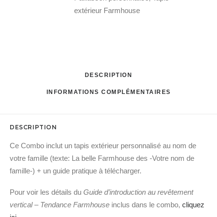
des
extérieur Farmhouse
-
Votre
nom
de
famille-
DESCRIPTION
et
Guide
INFORMATIONS COMPLÉMENTAIRES
Farmhouse
DESCRIPTION
Ce Combo inclut un tapis extérieur personnalisé au nom de
votre famille (texte: La belle Farmhouse des -Votre nom de
famille-) + un guide pratique à télécharger.
Pour voir les détails du
Guide d’introduction au revêtement
vertical – Tendance Farmhouse
inclus dans le combo,
cliquez