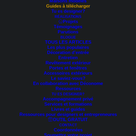
Maisons modèles
Guides à télécharger
Tu es designer?
PROMO !
RÉALISATIONS
Projets
Témoignages
Parutions
BLOGUE
TOUS LES ARTICLES
Les plus populaires
Décoration d’entrée
Entretien
Revêtement extérieur
Portes et fenêtres
prev
next
Accessoires extérieurs
Le saviez-vous?
En collaboration avec Déconome
Ressources
TU ES DESIGNER?
Accompagnement privé
Services et formations
Livres et guides
Ressources pour designers et entrepreneures
OUTIL GRATUIT
CONTACT
Coordonnées
Soumettre votre projet