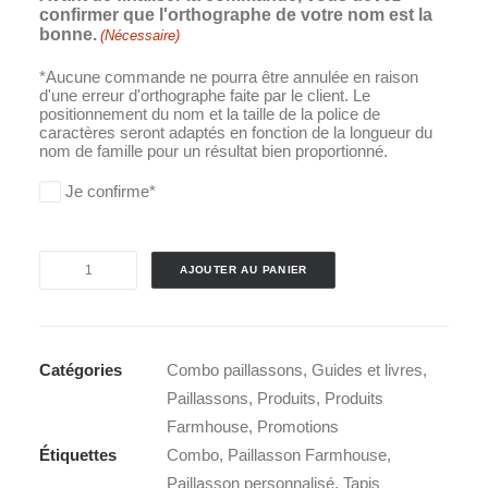
confirmer que l'orthographe de votre nom est la
bonne.
(Nécessaire)
*Aucune commande ne pourra être annulée en raison
d'une erreur d'orthographe faite par le client. Le
positionnement du nom et la taille de la police de
caractères seront adaptés en fonction de la longueur du
nom de famille pour un résultat bien proportionné.
Je confirme*
quantité
AJOUTER AU PANIER
de
Combo
-
Catégories
Combo paillassons
,
Guides et livres
,
Paillasson
Paillassons
,
Produits
,
Produits
La
Farmhouse
,
Promotions
belle
Étiquettes
Combo
,
Paillasson Farmhouse
,
Farmhouse
Paillasson personnalisé
,
Tapis