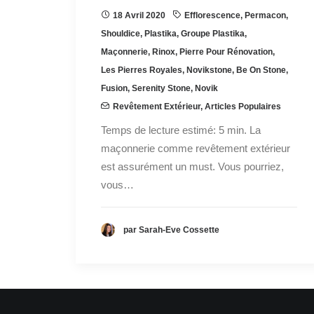
18 Avril 2020
Efflorescence
,
Permacon
,
Shouldice
,
Plastika
,
Groupe Plastika
,
Maçonnerie
,
Rinox
,
Pierre Pour Rénovation
,
Les Pierres Royales
,
Novikstone
,
Be On Stone
,
Fusion
,
Serenity Stone
,
Novik
Revêtement Extérieur
,
Articles Populaires
Temps de lecture estimé: 5 min. La
maçonnerie comme revêtement extérieur
est assurément un must. Vous pourriez,
vous…
par Sarah-Eve Cossette