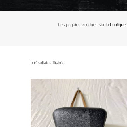
Les pagaies vendues sur la
boutique
Trié
5 résultats affichés
par
prix
croissant