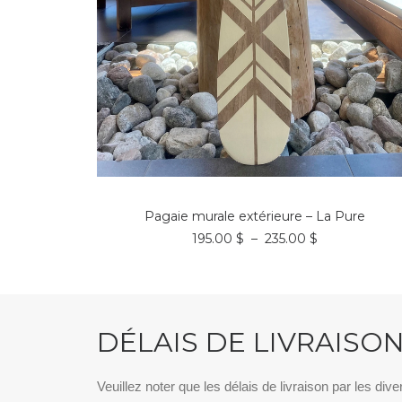
Ce
CHOIX DES OPTIONS
produit
a
Pagaie murale extérieure – La Pure
plusieurs
Plage
195.00
$
–
235.00
$
variations.
de
Les
prix :
options
195.00 $
peuvent
à
être
235.00 $
choisies
DÉLAIS DE LIVRAISO
sur
la
page
du
Veuillez noter que les délais de livraison par les dive
produit