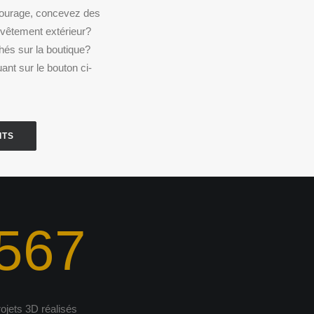
tourage, concevez des
vêtement extérieur?
chés sur la boutique?
ant sur le bouton ci-
ITS
567
rojets 3D réalisés