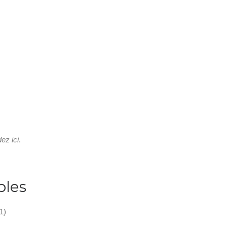
z ici
.
bles
1)