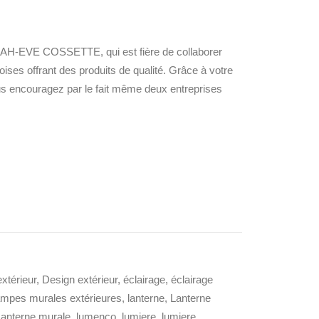
H-EVE COSSETTE, qui est fière de collaborer
es offrant des produits de qualité. Grâce à votre
ous encouragez par le fait même deux entreprises
xtérieur
,
Design extérieur
,
éclairage
,
éclairage
mpes murales extérieures
,
lanterne
,
Lanterne
Lanterne murale
,
lumenco
,
lumiere
,
lumiere