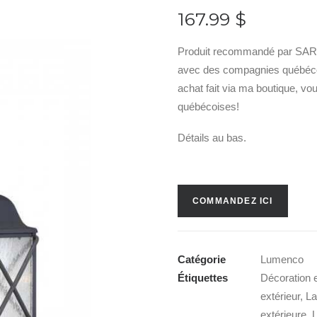
167.99
$
Produit recommandé par SARA
avec des compagnies québécois
achat fait via ma boutique, v
québécoises!
Détails au bas.
COMMANDEZ ICI
Catégorie
Lumenco
Étiquettes
Décoration e
extérieur
,
La
extérieure
,