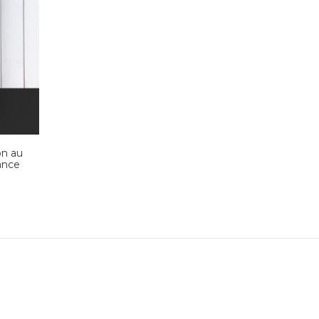
on au
ance
el
 $.