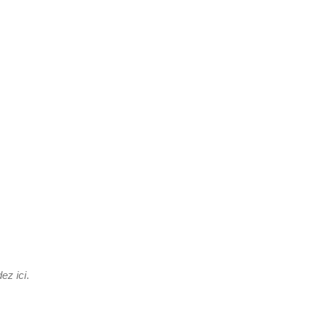
z ici
.