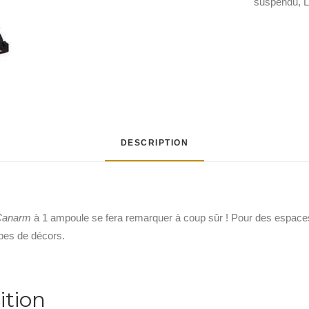
suspendu
,
L
DESCRIPTION
Canarm
à 1 ampoule se fera remarquer à coup sûr ! Pour des espaces 
ypes de décors.
ition