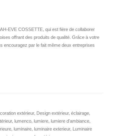
H-EVE COSSETTE, qui est fière de collaborer
es offrant des produits de qualité. Grâce à votre
ous encouragez par le fait même deux entreprises
coration extérieur
,
Design extérieur
,
éclairage
,
térieur
,
lumenco
,
lumiere
,
lumiere d'ambiance
,
rieure
,
luminaire
,
luminaire exterieur
,
Luminaire