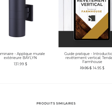
COMMANDER*
AJOUTER AU PANIER
minaire - Applique murale
Guide pratique - Introducti
extérieure BAYLYN
revêtement vertical; Tend
Farmhouse
131.99
$
Le
Le
19.95
$
14.95
$
prix
prix
initial
actu
était :
est :
19.95 $.
14.95
PRODUITS SIMILAIRES