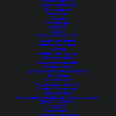
Maisons modèles
Guides à télécharger
Tu es designer?
RÉALISATIONS
Projets
Témoignages
Parutions
Le client, situé sur la
rive-sud
de Montréal, recherchait
BLOGUE
une
designer extérieur
pour l’aider à moderniser sa
TOUS LES ARTICLES
Les plus populaires
façade! Il avait plusieurs éléments à modifier sur sa
Décoration d’entrée
maison.
Entretien
Revêtement extérieur
Portes et fenêtres
De plus, il souhaitait rajeunir sa propriété en lui donnant
Accessoires extérieurs
un style plus actuel qui se démarquerait des autres
Le saviez-vous?
En collaboration avec Déconome
maisons du quartier!
Ressources
TU ES DESIGNER?
Accompagnement privé
Services et formations
Livres et guides
Ressources pour designers et entrepreneures
OUTIL GRATUIT
CONTACT
Coordonnées
Soumettre votre projet