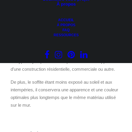
À propos
Il s’agit d’un excellent moyen d’ajouter chaleur et
prestance à toute résidence. Les maisons aux couleurs
ACCUEIL
majoritairement froides (dans les tons de gris, par
À PROPOS
FAQ
exemple) peuvent facilement revêtir ce type de soffite à
RESSOURCES
un endroit précis afin d’ajouter une touche chaleureuse à
l’ensemble.
Ce type d’ajout peut être mis pour rehausser l’apparence
d’une construction résidentielle, commerciale ou autre.
De plus, le soffite étant moins exposé au soleil et aux
intempéries, il conservera une apparence et une couleur
optimales plus longtemps que le même matériau utilisé
sur le mur.