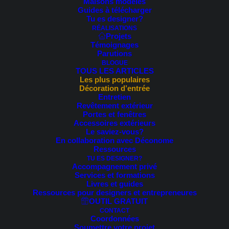
Maisons modèles
Guides à télécharger
Tu es designer?
Tout comme le revêtement de votre maison, la toiture est
RÉALISATIONS
un élément important qui mérite une finition soignée et
Projets
Témoignages
esthétique! Ceci est rendu possible, entre autres, par
Parutions
l’utilisation en
soffite
d’une matière noble:
le bois (ou
BLOGUE
TOUS LES ARTICLES
imitation bois)
.
Les plus populaires
Décoration d’entrée
Entretien
Revêtement extérieur
Portes et fenêtres
Avantages du soffite de
Accessoires extérieurs
Le saviez-vous?
En collaboration avec Déconome
bois (ou imitation)
Ressources
TU ES DESIGNER?
Accompagnement privé
Tout d’abord, l’utilisation du bois (ou imitation) en soffite
Services et formations
Livres et guides
provient de l’intérêt marqué envers les matériaux
Ressources pour designers et entrepreneures
naturels, en plus de la popularité croissante des aires de
OUTIL GRATUIT
vie extérieures, maintenant perçues comme le
CONTACT
Coordonnées
prolongement de l’intérieur.
Soumettre votre projet